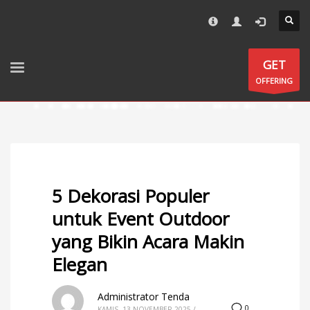
All images, description and specification on promotion materials
×
not a part of contracts, the changes can be occurred at any
time.
GET
OFFERING
5 Dekorasi Populer
untuk Event Outdoor
yang Bikin Acara Makin
Elegan
Administrator Tenda
0
KAMIS, 13 NOVEMBER 2025
/