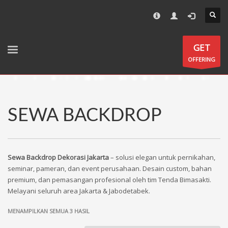
All images, description and specification on promotion materials
×
not a part of contracts, the changes can be occurred at any
time.
GET
OFFERING
SEWA BACKDROP
Sewa Backdrop Dekorasi Jakarta
– solusi elegan untuk pernikahan,
seminar, pameran, dan event perusahaan. Desain custom, bahan
premium, dan pemasangan profesional oleh tim Tenda Bimasakti.
Melayani seluruh area Jakarta & Jabodetabek.
MENAMPILKAN SEMUA 3 HASIL