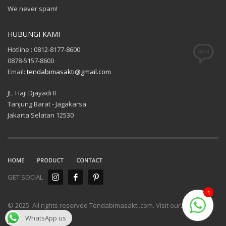
We never spam!
HUBUNGI KAMI
Hotline : 0812-8177-8600
0878-5157-8600
Email:
tendabimasakti@gmail.com
JL. Haji Djayadi II
Tanjung Barat - Jagakarsa
Jakarta Selatan 12530
HOME
PRODUCT
CONTACT
GET SOCIAL
1
© 2025. All rights reserved Tendabimasakti.com. Visit our
.
WhatsApp us