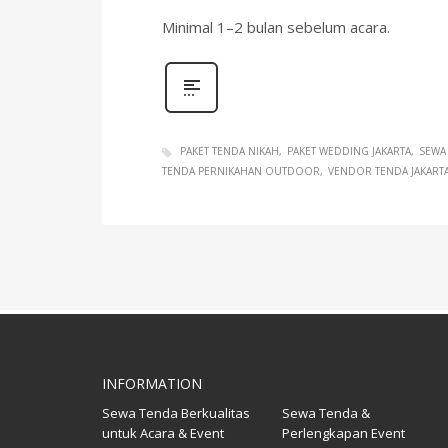
Minimal 1–2 bulan sebelum acara.
PAKET TENDA NIKAH
PAKET WEDDING JAKARTA
SEWA 
TENDA PERNIKAHAN OUTDOOR
VENDOR TENDA JAKART
INFORMATION
Sewa Tenda Berkualitas
Sewa Tenda &
untuk Acara & Event
Perlengkapan Event