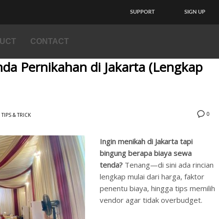
materials not a part of contracts, the changes can be occurred at any time.
SUPPORT
SIGN UP
UCT
CONTACT
nda Pernikahan di Jakarta (Lengkap
0
TIPS & TRICK
Ingin menikah di Jakarta tapi
bingung berapa biaya sewa
tenda?
Tenang—di sini ada rincian
lengkap mulai dari harga, faktor
penentu biaya, hingga tips memilih
vendor agar tidak overbudget.