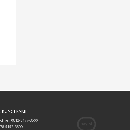
UBUNGI KAMI
tline : 0812-8177-8600
78-5157-8600