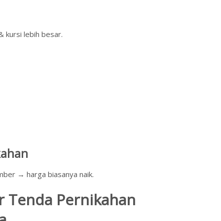
kursi lebih besar.
kahan
ber → harga biasanya naik.
r Tenda Pernikahan
a