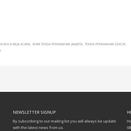
KURSI & MEJA ACARA
SEWA TENDA PERNIKAHAN JAKARTA
TENDA PERNIKAHAN DEKOR
A
NEWSLETTER SIGNUP
H
By subscribing to our mailing list you will always be update
Ho
with the latest news from us.
08