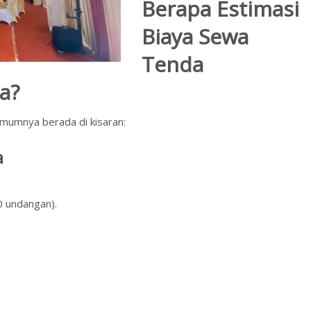
Berapa Estimasi
Biaya Sewa
Tenda
a?
umumnya berada di kisaran:
a
0 undangan).