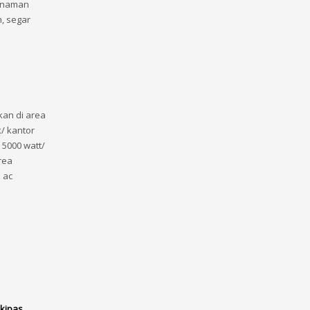
Tanaman
, segar
kan di area
/ kantor
 5000 watt/
rea
 ac
kipas