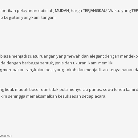
berikan pelayanan optimal ,
MUDAH
, harga
TERJANGKAU
, Waktu yang
TE
 kegiatan yang kami tangani.
g biasa menjadi suatu ruangan yang mewah dan elegant dengan mendeko
nda dengan berbagai bentuk, jenis dan ukuran. kami memiliki
ang merupakan rangkaian besi yang kokoh dan menjadikan kenyamanan d
yang tidak mudah bocor dan tidak pula menyerap panas. sewa tenda kami 
kini sehingga memaksimalkan kesuksesan setiap acara.
n warna