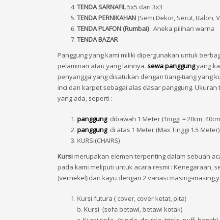
TENDA SARNAFIL
5x5 dan 3x3
TENDA PERNIKAHAN
(Semi Dekor, Serut, Balon, V
TENDA PLAFON (Rumbai)
: Aneka pilihan warna
TENDA BAZAR
Panggung yang kami miliki dipergunakan untuk berbag
pelaminan atau yang lainnya.
sewa panggung
yang ka
penyangga yang disatukan dengan tiang-tiang yang kuat
inci dan karpet sebagai alas dasar panggung. Ukuran
yang ada, seperti :
panggung
dibawah 1 Meter (Tinggi = 20cm, 40cm
panggung
di atas 1 Meter (Max Tinggi 1.5 Meter)
KURSI(CHAIRS)
Kursi
merupakan elemen terpenting dalam sebuah ac
pada kami meliputi untuk acara resmi : Kenegaraan, sem
(vernekel) dan kayu dengan 2 variasi masing-masing,ya
Kursi futura ( cover, cover ketat, pita)
b. Kursi (sofa betawi, betawi kotak)