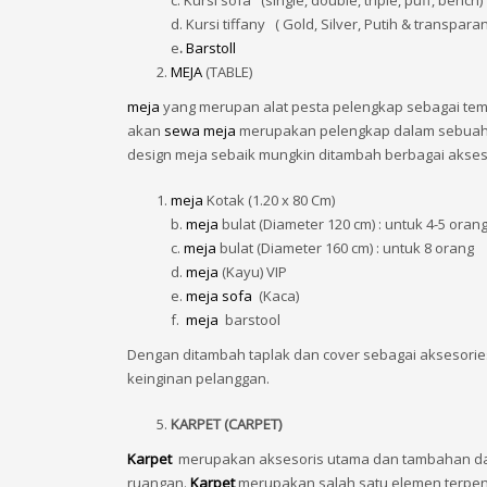
c. Kursi sofa (single, double, triple, puff, bench)
d. Kursi tiffany ( Gold, Silver, Putih & transparan
e
.
Barstoll
MEJA
(TABLE)
meja
yang merupan alat pesta pelengkap sebagai tem
akan
sewa meja
merupakan pelengkap dalam sebuah
design meja sebaik mungkin ditambah berbagai aksesor
meja
Kotak (1.20 x 80 Cm)
b.
meja
bulat (Diameter 120 cm) : untuk 4-5 oran
c.
meja
bulat (Diameter 160 cm) : untuk 8 orang
d.
meja
(Kayu) VIP
e.
meja sofa
(Kaca)
f.
meja
barstool
Dengan ditambah taplak dan cover sebagai aksesor
keinginan pelanggan.
KARPET (CARPET)
Karpet
merupakan aksesoris utama dan tambahan dal
ruangan.
Karpet
merupakan salah satu elemen terpen