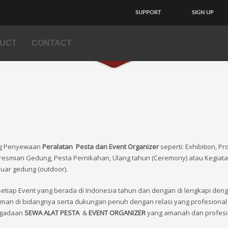
a Alat Pesta dan Perlengkapan 
materials not a part of contracts, the changes can be occurred at any time.
SUPPORT
SIGN UP
UCT
CONTACT
ng
P
enyewaan
Peralatan
Pesta
dan
Event Organizer
seperti
: Exhibition, Pr
Peresmian
G
edung
,
Pesta Pernikahan
,
Ulang tahun (Ceremony) atau
K
egiat
uar gedung (outdoor).
setiap Event yang berada di Indonesia tahun
dan
dengan di lengkapi den
aman di bidangnya serta
dukungan
penuh dengan relasi yang profesional
ngadaan
SEWA ALAT PESTA
&
EVENT ORGANIZER
yang amanah dan profes