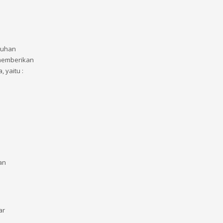
tuhan
memberikan
 yaitu :
an
ar