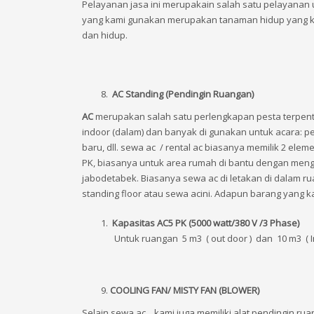
Pelayanan jasa ini merupakain salah satu pelayanan
yang kami gunakan merupakan tanaman hidup yang ke
dan hidup.
AC Standing (Pendingin Ruangan)
AC
merupakan salah satu perlengkapan pesta terpent
indoor (dalam) dan banyak di gunakan untuk acara: pe
baru, dll. sewa ac / rental ac biasanya memilik 2 elem
PK, biasanya untuk area rumah di bantu dengan me
jabodetabek. Biasanya sewa ac di letakan di dalam r
standing floor atau
sewa acini. Adapun barang yang kam
Kapasitas AC
5 PK (5000 watt/380 V /3 Phase)
Untuk ruangan 5 m3 ( out door ) dan 10 m3 ( I
COOLING FAN/ MISTY FAN (BLOWER)
Selain sewa ac , kami juga memiliki alat pendingin ru