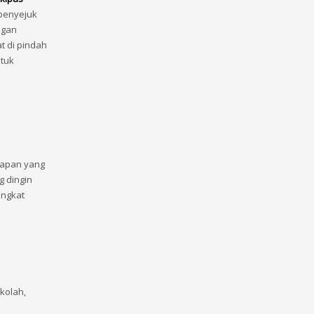
penyejuk
ngan
t di pindah
ntuk
uapan yang
g dingin
ingkat
kolah,