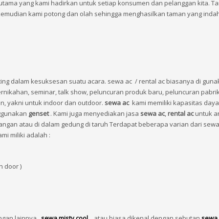
 utama yang kami hadirkan untuk setiap konsumen dan pelanggan kita. 
mudian kami potong dan olah sehingga menghasilkan taman yang indah
ing dalam kesuksesan suatu acara.
sewa ac / rental ac biasanya di guna
rnikahan, seminar, talk show, peluncuran produk baru, peluncuran pabrik
en, yakni untuk indoor dan outdoor.
sewa ac
kami memiliki kapasitas daya
nggunakan
genset
. Kami juga menyediakan jasa
sewa ac
,
rental ac
untuk a
uangan atau di dalam gedung di taruh Terdapat beberapa varian dari sewa
i miliki adalah :
n door )
angan lainnya,
sewa misty cool
atau biasa dikenal dengan sebutan
sewa 