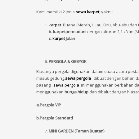
Kami memiliki 2 jenis
sewa karpet
, yakni :
karpet
Buana (Merah, Hijau, Biru, Abu-abu dan 
b. k
arpetpermadani
dengan ukuran 2,1 x31m (M
c.
karpet
Jalan
PERGOLA & GEBYOK
Biasanya pergola digunakan dalam suatu acara pesta p
masuk gedung.
sewa pergola
dibuat dengan bahan das
pasang.
sewa pergola
ini menggunakan berbahan dasa
menggunakan
bunga hidup
dan dibalut dengan hiasan
a.Pergola VIP
b.Pergola Standard
MINI GARDEN (Taman Buatan)