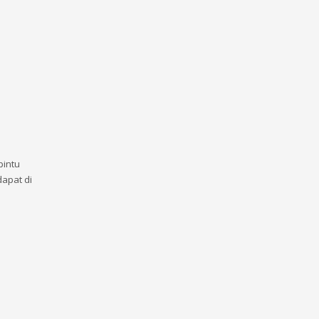
pintu
apat di