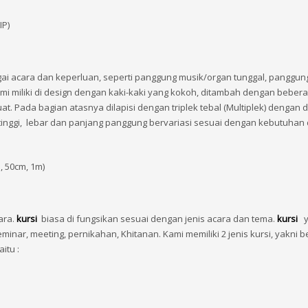
IP
)
ai acara dan keperluan, seperti panggung musik/organ tunggal, panggun
mi miliki di design dengan kaki-kaki yang kokoh, ditambah dengan beber
. Pada bagian atasnya dilapisi dengan triplek tebal (Multiplek) dengan 
 tinggi, lebar dan panjang panggung bervariasi sesuai dengan kebutuhan
, 50cm, 1m)
ara.
kursi
biasa di fungsikan sesuai dengan jenis acara dan tema.
kursi
y
inar, meeting, pernikahan, Khitanan. Kami memiliki 2 jenis kursi, yakni b
itu :