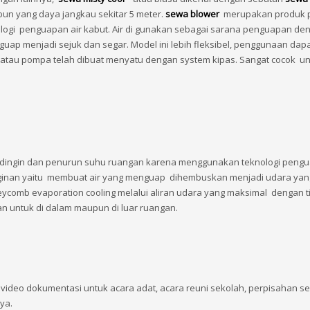
un yang daya jangkau sekitar 5 meter.
sewa blower
merupakan produk 
gi penguapan air kabut. Air di gunakan sebagai sarana penguapan de
p menjadi sejuk dan segar. Model ini lebih fleksibel, penggunaan dapa
atau pompa telah dibuat menyatu dengan system kipas. Sangat cocok u
dingin dan penurun suhu ruangan karena menggunakan teknologi peng
inginan yaitu membuat air yang menguap dihembuskan menjadi udara yan
eycomb evaporation cooling melalui aliran udara yang maksimal dengan t
an untuk di dalam maupun di luar ruangan.
 video dokumentasi untuk acara adat, acara reuni sekolah, perpisahan se
ya.