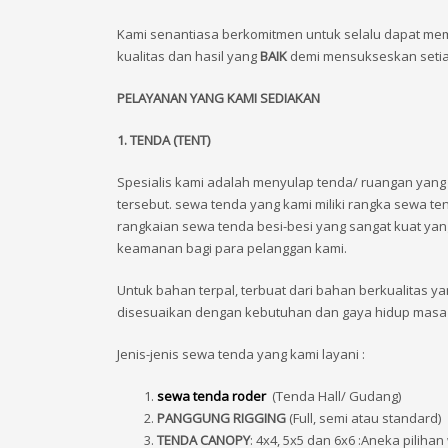
Kami senantiasa berkomitmen untuk selalu dapat mem
kualitas dan hasil yang
BAIK
demi mensukseskan setiap
PELAYANAN YANG KAMI SEDIAKAN
1. TENDA (TENT)
Spesialis kami adalah menyulap tenda/ ruangan yan
tersebut. sewa tenda yang kami miliki rangka sewa te
rangkaian sewa tenda besi-besi yang sangat kuat y
keamanan bagi para pelanggan kami.
Untuk bahan terpal, terbuat dari bahan berkualitas 
disesuaikan dengan kebutuhan dan gaya hidup masa 
Jenis-jenis sewa tenda yang kami layani :
sewa tenda roder
(Tenda Hall/ Gudang)
PANGGUNG RIGGING
(Full, semi atau standard)
TENDA CANOPY
:
4x4, 5x5 dan 6x6 :Aneka piliha