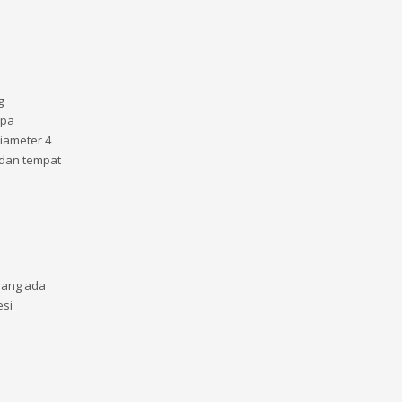
g
apa
diameter 4
 dan tempat
ang ada
esi