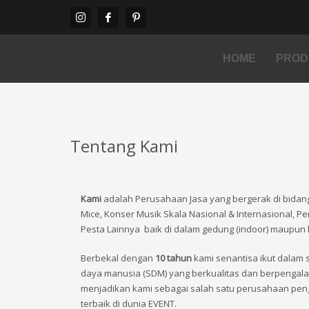
Sew
All images, description and specification on promotion 
HOME
PROD
Tentang Kami
Kami
adalah Perusahaan
J
asa yang bergerak di bida
Mice, Konser Musik Skala Nasional & Internasional, 
Pesta Lainnya
baik
di dalam gedung (indoor) maupun l
Berbekal dengan
10
tahun
kami senantisa ikut dalam 
daya manusia (SDM) yang berkualitas dan berpengal
menjadikan kami sebagai salah satu perusahaan pe
terbaik
di
dunia EVENT.