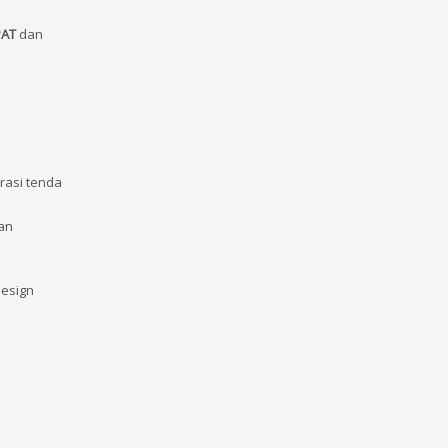
PAT
dan
rasi tenda
an
design