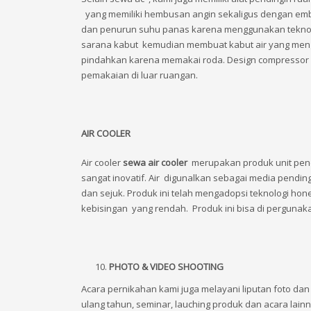
yang memiliki hembusan angin sekaligus dengan emb
dan penurun suhu panas karena menggunakan teknolo
sarana kabut kemudian membuat kabut air yang mengua
pindahkan karena memakai roda. Design compressor 
pemakaian di luar ruangan.
AIR COOLER
Air cooler
sewa air cooler
merupakan produk unit pen
sangat inovatif. Air digunalkan sebagai media pend
dan sejuk. Produk ini telah mengadopsi teknologi hon
kebisingan yang rendah. Produk ini bisa di pergunak
PHOTO & VIDEO SHOOTING
Acara pernikahan kami juga melayani liputan foto dan
ulang tahun, seminar, lauching produk dan acara lainn