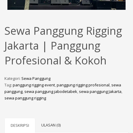
Sewa Panggung Rigging
Jakarta | Panggung
Profesional & Kokoh
Kategori:
Sewa Panggung
Tag:
panggung rigging event
,
panggung rigging profesional
,
sewa
panggung
,
sewa panggung jabodetabek
,
sewa panggung Jakarta
,
sewa panggung rigging
ULASAN (0)
DESKRIPSI