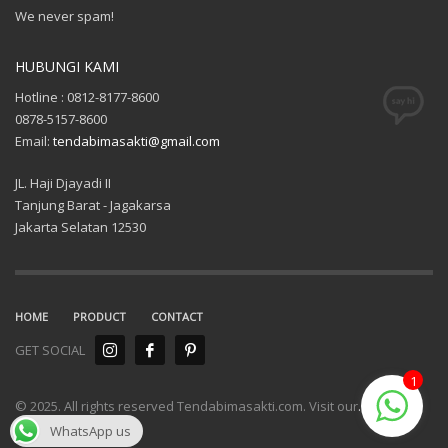
We never spam!
HUBUNGI KAMI
Hotline : 0812-8177-8600
0878-5157-8600
Email:
tendabimasakti@gmail.com
JL. Haji Djayadi II
Tanjung Barat - Jagakarsa
Jakarta Selatan 12530
HOME
PRODUCT
CONTACT
GET SOCIAL
1
© 2025. All rights reserved Tendabimasakti.com. Visit our
.
WhatsApp us