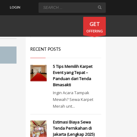
LOGIN
×
GET
OFFERING
RECENT POSTS
5 Tips Memilih Karpet
Event yang Tepat –
Panduan dari Tenda
Bimasakti
Ingin Acara Tampak
Mewah? Sewa Karpet
Merah unt...
Estimasi Biaya Sewa
Tenda Pernikahan di
Jakarta (Lengkap 2025)